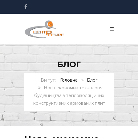
БЛОГ
Головна
Блог
Нова економна технологія
будівництва з теплоізоляційних
конструктивних армованих плит