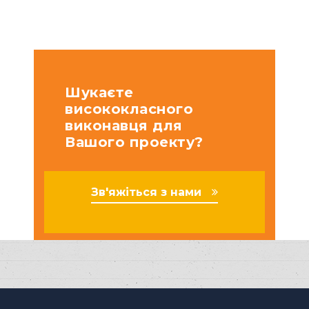
Шукаєте
висококласного
виконавця для
Вашого проекту?
Зв'яжіться з нами