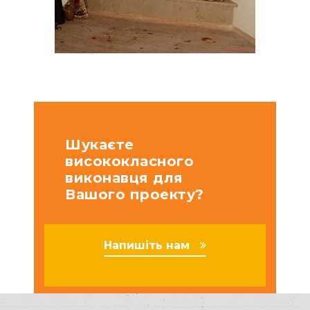
Шукаєте
висококласного
виконавця для
Вашого проекту?
Напишіть нам