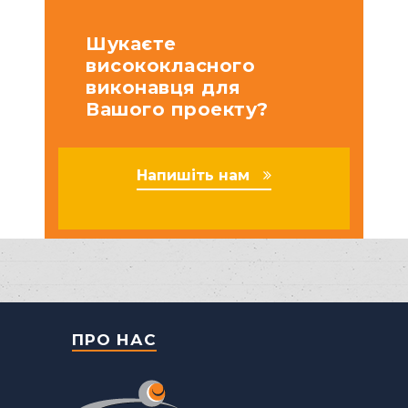
Шукаєте
висококласного
виконавця для
Вашого проекту?
Напишіть нам
ПРО НАС