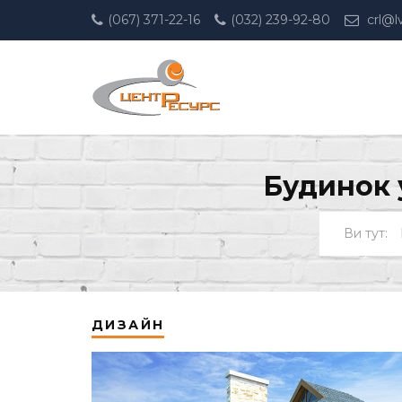
(067) 371-22-16
(032) 239-92-80
crl@l
Будинок 
ДИЗАЙН