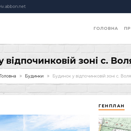
viv.abbon.net
ГОЛОВНА
ПР
у відпочинковій зоні с. Вол
Головна
Будинки
Будинок у відпочинковій зоні с. Вол
ГЕНПЛАН